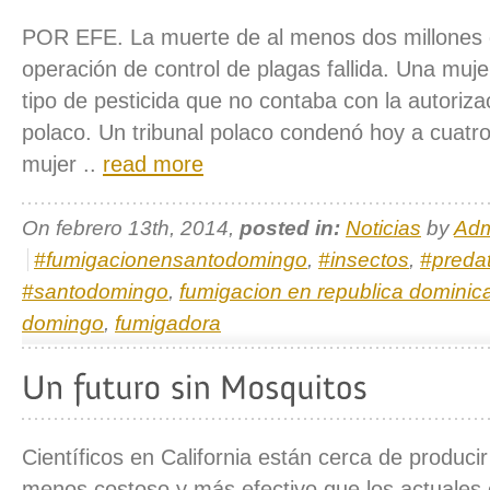
POR EFE. La muerte de al menos dos millones 
operación de control de plagas fallida. Una muj
tipo de pesticida que no contaba con la autoriza
polaco. Un tribunal polaco condenó hoy a cuatr
mujer ..
read more
On febrero 13th, 2014,
posted in:
Noticias
by
Adm
#fumigacionensantodomingo
,
#insectos
,
#predat
#santodomingo
,
fumigacion en republica dominic
domingo
,
fumigadora
Científicos en California están cerca de produci
menos costoso y más efectivo que los actuales