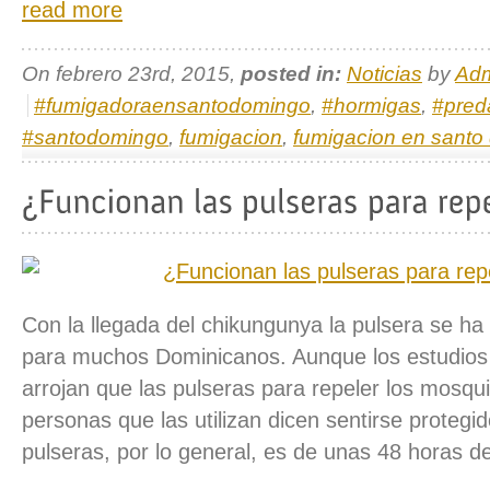
read more
On febrero 23rd, 2015,
posted in:
Noticias
by
Ad
#fumigadoraensantodomingo
,
#hormigas
,
#pred
#santodomingo
,
fumigacion
,
fumigacion en santo
Con la llegada del chikungunya la pulsera se ha
para muchos Dominicanos. Aunque los estudios
arrojan que las pulseras para repeler los mosqui
personas que las utilizan dicen sentirse protegi
pulseras, por lo general, es de unas 48 horas d