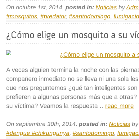
On octubre 1st, 2014,
posted in:
Noticias
by
Adm
#mosquitos
,
#predator
,
#santodomingo
,
fumigaci
A veces alguien termina la noche con las pierna
compañero inmediato no se lleva ni una sola le
que nos preguntemos ¿qué tan inteligentes son
prefieren a algunas personas más que a otras?
su víctima? Veamos la respuesta ..
read more
On septiembre 30th, 2014,
posted in:
Noticias
b
#dengue #chikungunya
,
#santodomingo
,
fumigac